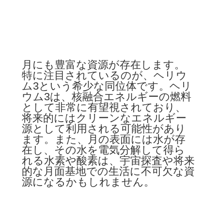
月にも豊富な資源が存在します。
特に注目されているのが、ヘリウ
ム
3
という希少な同位体です。ヘリ
ウム
3
は、核融合エネルギーの燃料
として非常に有望視されており、
将来的にはクリーンなエネルギー
源として利用される可能性があり
ます。また、月の表面には水が存
在し、その水を電気分解して得ら
れる水素や酸素は、宇宙探査や将来
的な月面基地での生活に不可欠な資
源になるかもしれません。